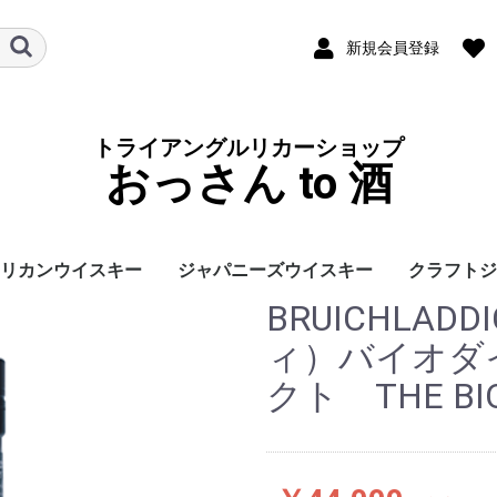
新規会員登録
トライアングルリカーショップ
おっさん to 酒
リカンウイスキー
ジャパニーズウイスキー
クラフトジ
BRUICHLA
スコットラ
ィ）バイオダ
クト THE BIO