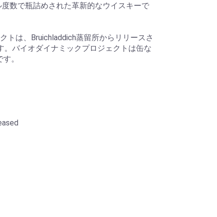
ール度数で瓶詰めされた革新的なウイスキーで
は、Bruichladdich蒸留所からリリースさ
す。バイオダイナミックプロジェクトは缶な
です。
leased