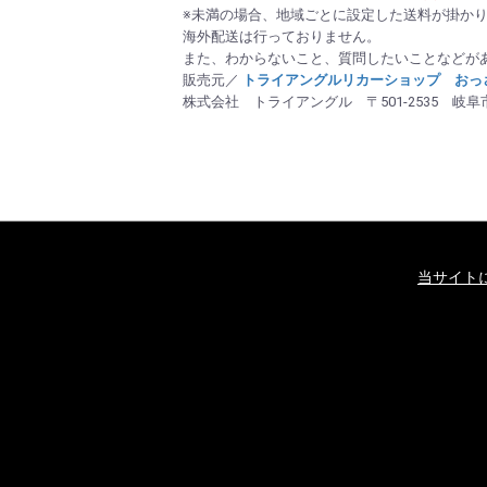
※未満の場合、地域ごとに設定した送料が掛か
海外配送は行っておりません。
また、わからないこと、質問したいことなどが
販売元／
トライアングルリカーショップ おっさ
株式会社 トライアングル 〒501-2535 岐阜市
当サイト