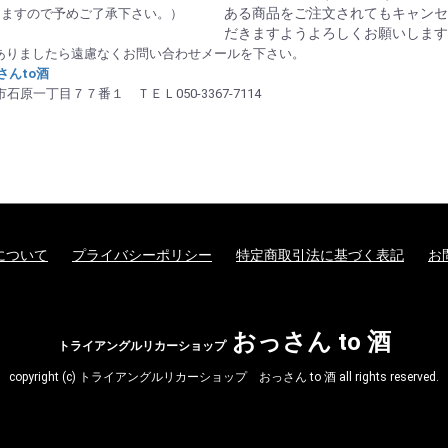
ある商品をご注文されてもキャンセ
りますので予めご了承下さい。）
だきますようよろしくお願いします
ありましたら遠慮なくお問い合わせメールを下さい。
んto酒
石原一丁目７７番１ ＴＥＬ050-3367-7114
について
プライバシーポリシー
特定商取引法に基づく表記
お
おっさん to 酒
トライアングルリカーショップ
copyright (c) トライアングルリカーショップ おっさん to 酒 all rights reserved.